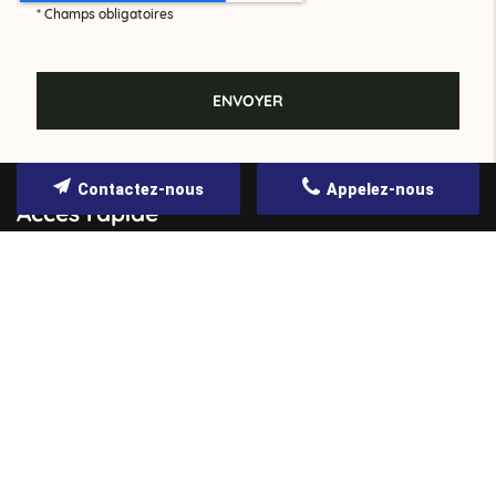
*
Champs obligatoires
Contactez-nous
Appelez-nous
Accès rapide
Accueil
Qui sommes-nous ?
Nos services
Nos réalisations
Contact
Actualités
Mentions légales
Politique de confidentialité
Plan du site